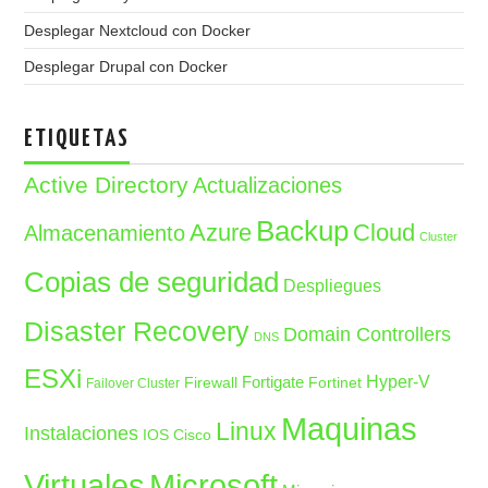
Desplegar Nextcloud con Docker
Desplegar Drupal con Docker
ETIQUETAS
Active Directory
Actualizaciones
Backup
Azure
Cloud
Almacenamiento
Cluster
Copias de seguridad
Despliegues
Disaster Recovery
Domain Controllers
DNS
ESXi
Fortigate
Hyper-V
Firewall
Fortinet
Failover Cluster
Maquinas
Linux
Instalaciones
IOS Cisco
Microsoft
Virtuales