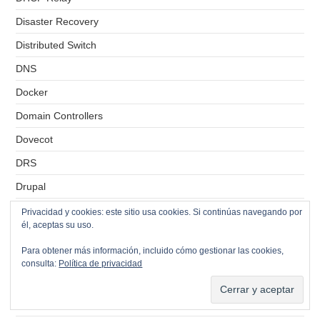
Disaster Recovery
Distributed Switch
DNS
Docker
Domain Controllers
Dovecot
DRS
Drupal
ebook
Privacidad y cookies: este sitio usa cookies. Si continúas navegando por
él, aceptas su uso.
EIGRP
Para obtener más información, incluido cómo gestionar las cookies,
Emparejamiento
consulta:
Política de privacidad
Enrutamiento
Entidad emisora de certificados