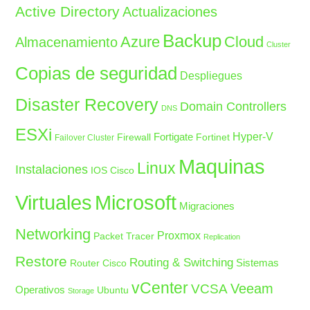
Active Directory
Actualizaciones
Backup
Azure
Cloud
Almacenamiento
Cluster
Copias de seguridad
Despliegues
Disaster Recovery
Domain Controllers
DNS
ESXi
Fortigate
Hyper-V
Firewall
Fortinet
Failover Cluster
Maquinas
Linux
Instalaciones
IOS Cisco
Microsoft
Virtuales
Migraciones
Networking
Proxmox
Packet Tracer
Replication
Restore
Routing & Switching
Sistemas
Router Cisco
vCenter
Veeam
VCSA
Operativos
Ubuntu
Storage