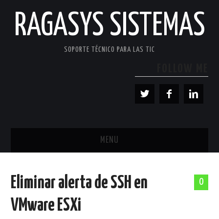
RAGASYS SISTEMAS
SOPORTE TÉCNICO PARA LAS TIC
FOLLOW ME
MENU
INICIO
Eliminar alerta de SSH en
0
ACERCA DE
VMware ESXi
PATROCINADORES