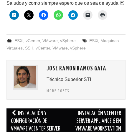
Saludos y como siempre espero que os sea de ayuda 😉
ESXi
,
vCenter
,
VMware
,
vSphere
ESXi
,
Maquinas
Virtuales
,
SSH
,
vCenter
,
VMware
,
vSphere
JOSE RAMON RAMOS GATA
Técnico Superior STI
MORE POSTS
Navegación
INSTALACIÓN Y
INSTALACIÓN VCENTER
de
CONFIGURACIÓN DE
SERVER APPLIANCE 6 EN
VMWARE VCENTER SERVER
VMWARE WORKSTATION
entradas