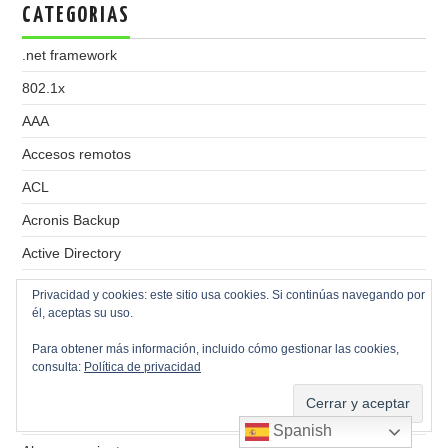
CATEGORIAS
.net framework
802.1x
AAA
Accesos remotos
ACL
Acronis Backup
Active Directory
Actualizaciones
Privacidad y cookies: este sitio usa cookies. Si continúas navegando por
él, aceptas su uso.
Adblock
Para obtener más información, incluido cómo gestionar las cookies,
ADK
consulta:
Política de privacidad
Administración de discos
Agradecimientos
Spanish