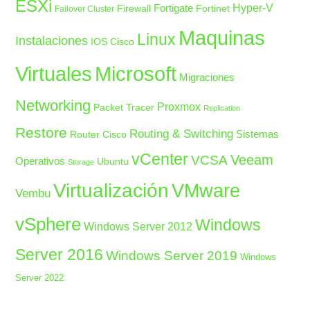
ESXi
Fortigate
Hyper-V
Firewall
Fortinet
Failover Cluster
Maquinas
Linux
Instalaciones
IOS Cisco
Microsoft
Virtuales
Migraciones
Networking
Proxmox
Packet Tracer
Replication
Restore
Routing & Switching
Sistemas
Router Cisco
vCenter
Veeam
VCSA
Operativos
Ubuntu
Storage
Virtualización
VMware
Vembu
vSphere
Windows
Windows Server 2012
Server 2016
Windows Server 2019
Windows
Server 2022