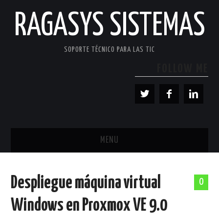
RAGASYS SISTEMAS
SOPORTE TÉCNICO PARA LAS TIC
FOLLOW ME
MENU
INICIO
Despliegue máquina virtual
0
ACERCA DE
Windows en Proxmox VE 9.0
PATROCINADORES