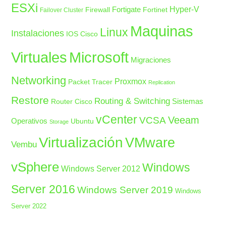
ESXi
Fortigate
Hyper-V
Firewall
Fortinet
Failover Cluster
Maquinas
Linux
Instalaciones
IOS Cisco
Microsoft
Virtuales
Migraciones
Networking
Proxmox
Packet Tracer
Replication
Restore
Routing & Switching
Sistemas
Router Cisco
vCenter
Veeam
VCSA
Operativos
Ubuntu
Storage
Virtualización
VMware
Vembu
vSphere
Windows
Windows Server 2012
Server 2016
Windows Server 2019
Windows
Server 2022