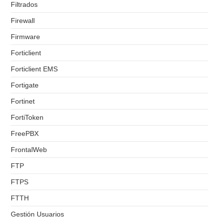
Filtrados
Firewall
Firmware
Forticlient
Forticlient EMS
Fortigate
Fortinet
FortiToken
FreePBX
FrontalWeb
FTP
FTPS
FTTH
Gestión Usuarios