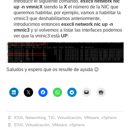
introducir el siguiente comando,
esxcli network nic
up -n vmnicX
siendo la
X
el número de la NIC que
queremos habilitar, por ejemplo, vamos a habilitar la
vmnic3 que deshabilitamos anteriormente,
introducimos entonces
esxcli network nic up -n
vmnic3
y si volvemos a listar las interfaces podemos
ver que la vmnic3 está
UP
:
Saludos y espero que os resulte de ayuda 😉
ESXi
,
Networking
,
TIC
,
Virtualización
,
VMware
,
vSphere
ESXi
,
Virtualización
,
VMware
,
vSphere