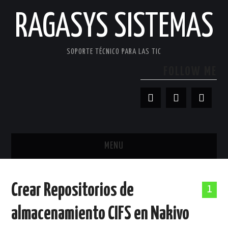
RAGASYS SISTEMAS
SOPORTE TÉCNICO PARA LAS TIC
FOLLOW ME
MENU
INICIO
Crear Repositorios de
1
ACERCA DE
almacenamiento CIFS en Nakivo
PATROCINADORES