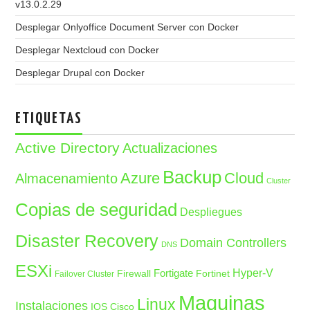
v13.0.2.29
Desplegar Onlyoffice Document Server con Docker
Desplegar Nextcloud con Docker
Desplegar Drupal con Docker
ETIQUETAS
Active Directory
Actualizaciones
Backup
Azure
Cloud
Almacenamiento
Cluster
Copias de seguridad
Despliegues
Disaster Recovery
Domain Controllers
DNS
ESXi
Fortigate
Hyper-V
Firewall
Fortinet
Failover Cluster
Maquinas
Linux
Instalaciones
IOS Cisco