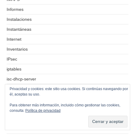
Informes
Instalaciones
Instantáneas
Internet
Inventarios
IPsec
iptables
isc-dhcp-server
iSCSI
Privacidad y cookies: este sitio usa cookies. Si continúas navegando por
él, aceptas su uso.
ISO
Para obtener más información, incluido cómo gestionar las cookies,
Kaspersky
consulta:
Política de privacidad
Keycloak
LAMP