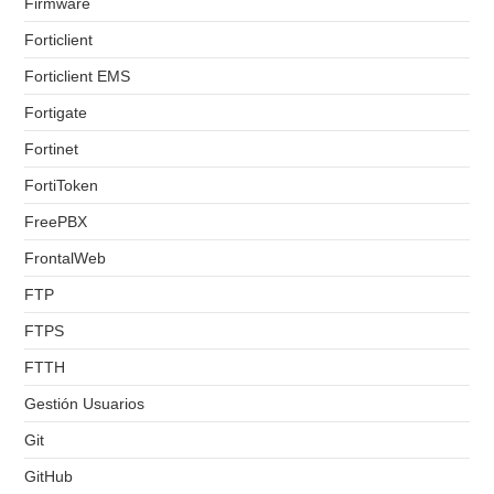
Firmware
Forticlient
Forticlient EMS
Fortigate
Fortinet
FortiToken
FreePBX
FrontalWeb
FTP
FTPS
FTTH
Gestión Usuarios
Git
GitHub