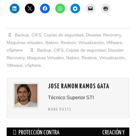
Backup
,
CIFS
,
Copias de seguridad
,
Disaster Recovery
,
Maquinas virtuales
,
Nakivo
,
Restore
,
Virtualización
,
VMware
,
vSphere
Backup
,
CIFS
,
Copias de seguridad
,
Disaster
Recovery
,
Maquinas Virtuales
,
Nakivo
,
Restore
,
Virtualización
,
VMware
,
vSphere
JOSE RAMON RAMOS GATA
Técnico Superior STI
MORE POSTS
Navegación
PROTECCIÓN CONTRA
CREACIÓN Y