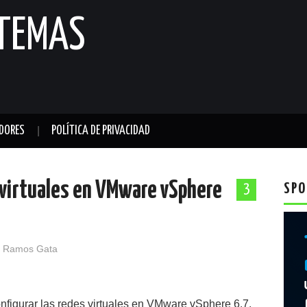
STEMAS
DORES
POLÍTICA DE PRIVACIDAD
 virtuales en VMware vSphere
SPO
3
 Ramos Gata
nfigurar las redes virtuales en VMware vSphere 6.7,