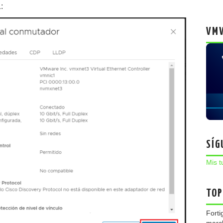
:
VMW
SÍG
Mis t
TOP
Forti