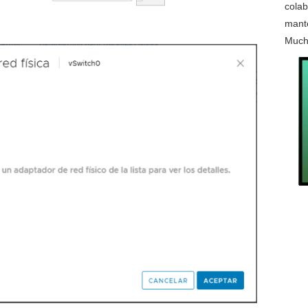
colab
mante
Much