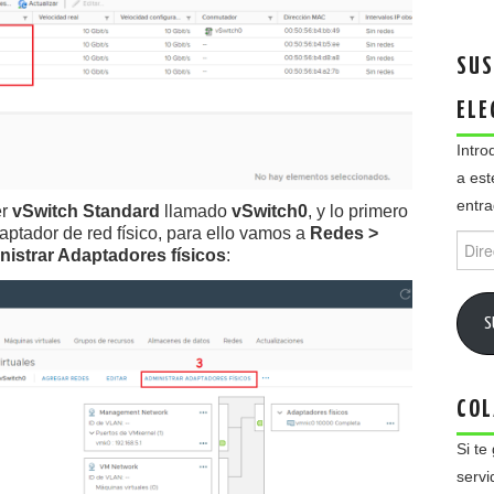
SUS
ELE
Intro
a est
entra
er
vSwitch Standard
llamado
vSwitch0
, y lo primero
ptador de red físico, para ello vamos a
Redes >
Direc
istrar Adaptadores físicos
:
de
email
S
COL
Si te
servi