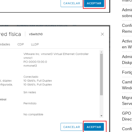
marc
Admin
sobr
Confi
Remo
Activ
en W
Admin
Diskp
Fort
Cambi
Wind
Migr
Serv
GPO 
Direc
Conf