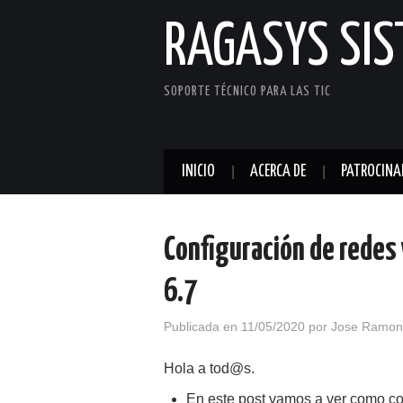
RAGASYS SI
SOPORTE TÉCNICO PARA LAS TIC
INICIO
ACERCA DE
PATROCINA
Configuración de redes
6.7
Publicada en
11/05/2020
por
Jose Ramon
Hola a tod@s.
En este post vamos a ver como co