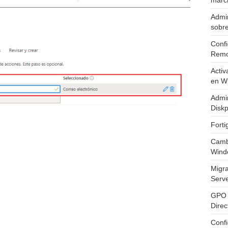
marc
Admin
sobr
Confi
Remo
Activ
en W
Admin
Diskp
Fort
Cambi
Wind
Migr
Serv
GPO 
Direc
Conf