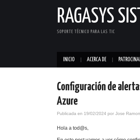
RAGASYS SI
SOPORTE TÉCNICO PARA LAS TIC
INICIO
ACERCA DE
PATROCINA
Configuración de alerta
Azure
Publicada en
19/02/2024
por
Jose Ramon
Hola a tod@s,
En este post vamos a ver cómo confi