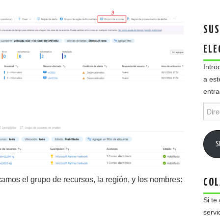
SUS
ELE
Intro
a est
entra
Direc
de
email
S
icamos el grupo de recursos, la región, y los nombres:
COL
Si te
servi