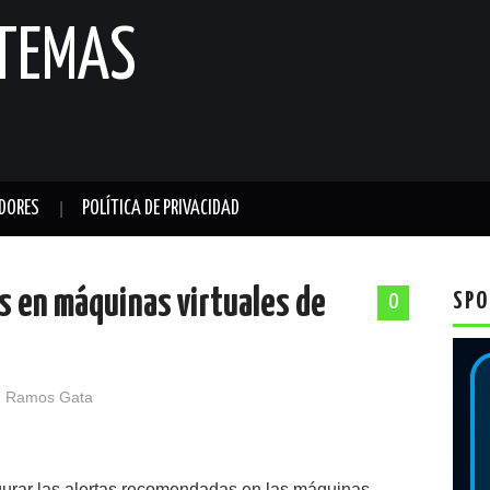
STEMAS
DORES
POLÍTICA DE PRIVACIDAD
s en máquinas virtuales de
SPO
0
 Ramos Gata
gurar las alertas recomendadas en las máquinas