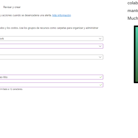
colab
mante
Much