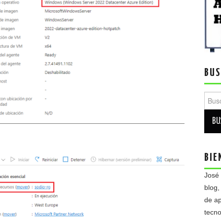
BUS
Busca
BIE
José
blog,
de ap
tecno