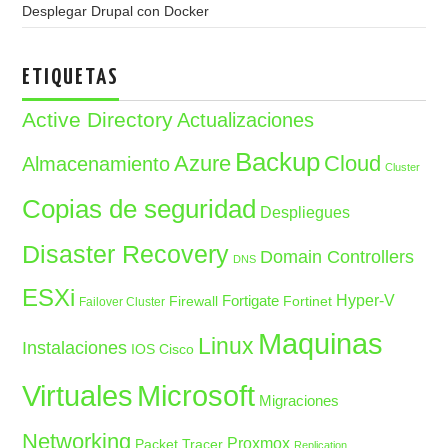
Desplegar Drupal con Docker
ETIQUETAS
Active Directory
Actualizaciones
Backup
Azure
Cloud
Almacenamiento
Cluster
Copias de seguridad
Despliegues
Disaster Recovery
Domain Controllers
DNS
ESXi
Fortigate
Hyper-V
Firewall
Fortinet
Failover Cluster
Maquinas
Linux
Instalaciones
IOS Cisco
Microsoft
Virtuales
Migraciones
Networking
Proxmox
Packet Tracer
Replication