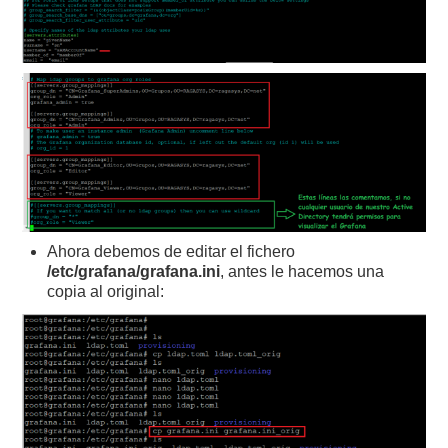
Ahora debemos de editar el fichero
/etc/grafana/grafana.ini
, antes le hacemos una
copia al original: