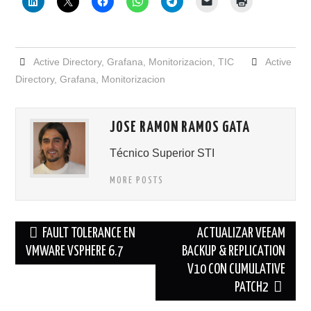
Active Directory
,
Grafana
,
Monitorizacion
,
TIC
Active
Directory
,
Grafana
,
Monitorizacion
JOSE RAMON RAMOS GATA
Técnico Superior STI
MORE POSTS
Navegación
FAULT TOLERANCE EN
ACTUALIZAR VEEAM
de
VMWARE VSPHERE 6.7
BACKUP & REPLICATION
V10 CON CUMULATIVE
entradas
PATCH2