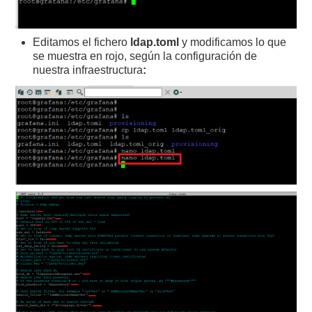
Editamos el fichero
ldap.toml
y modificamos lo que
se muestra en rojo, según la configuración de
nuestra infraestructura
: