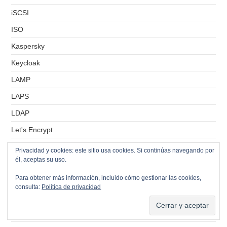
iSCSI
ISO
Kaspersky
Keycloak
LAMP
LAPS
LDAP
Let's Encrypt
Licenciamiento
Privacidad y cookies: este sitio usa cookies. Si continúas navegando por
él, aceptas su uso.
Lifecycle Manager
Para obtener más información, incluido cómo gestionar las cookies,
Linux
consulta:
Política de privacidad
LVM
LVM-Thin