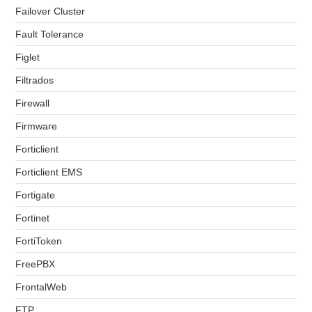
Failover Cluster
Fault Tolerance
Figlet
Filtrados
Firewall
Firmware
Forticlient
Forticlient EMS
Fortigate
Fortinet
FortiToken
FreePBX
FrontalWeb
FTP