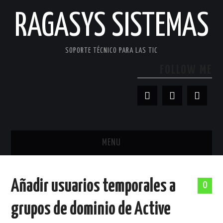
RAGASYS SISTEMAS
SOPORTE TÉCNICO PARA LAS TIC
FOLLOW ME
MENU
INICIO
Añadir usuarios temporales a
0
ACERCA DE
grupos de dominio de Active
PATROCINADORES