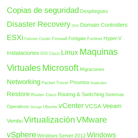
Copias de seguridad
Despliegues
Disaster Recovery
Domain Controllers
DNS
ESXi
Fortigate
Hyper-V
Firewall
Fortinet
Failover Cluster
Maquinas
Linux
Instalaciones
IOS Cisco
Microsoft
Virtuales
Migraciones
Networking
Proxmox
Packet Tracer
Replication
Restore
Routing & Switching
Sistemas
Router Cisco
vCenter
Veeam
VCSA
Operativos
Ubuntu
Storage
Virtualización
VMware
Vembu
vSphere
Windows
Windows Server 2012