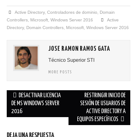
Active Directory
,
Controladores de dominio
,
Domain
Controllers
,
Microsoft
,
Windows Server 2016
Active
Directory
,
Domain Controllers
,
Microsoft
,
Windows Server 2016
JOSE RAMON RAMOS GATA
Técnico Superior STI
MORE POSTS
Navegación
DESACTIVAR LICENCIA
RESTRINGIR INICIO DE
de
DE MS WINDOWS SERVER
SESIÓN DE USUARIOS DE
2016
ACTIVE DIRECTORY A
entradas
EQUIPOS ESPECÍFICOS
DEJA UNA RESPUESTA