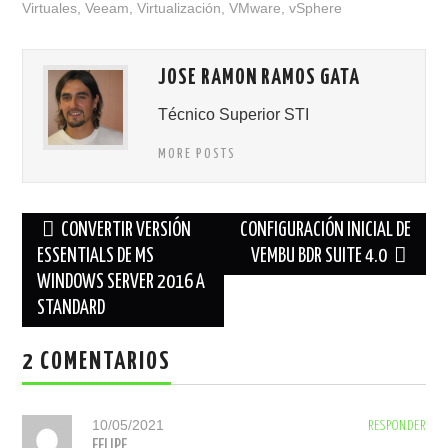
Virtuales
,
Veeam
,
Virtualización
,
VMware
,
vSphere
JOSE RAMON RAMOS GATA
Técnico Superior STI
MORE POSTS
Navegación
CONVERTIR VERSIÓN
CONFIGURACIÓN INICIAL DE
de
ESSENTIALS DE MS
VEMBU BDR SUITE 4.0
WINDOWS SERVER 2016 A
entradas
STANDARD
2 COMENTARIOS
10/05/2021
RESPONDER
FELIPE