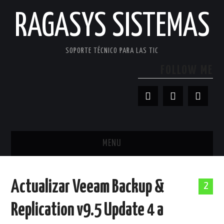
RAGASYS SISTEMAS
SOPORTE TÉCNICO PARA LAS TIC
FOLLOW ME
MENU
INICIO
Actualizar Veeam Backup &
2
ACERCA DE
Replication v9.5 Update 4 a
PATROCINADORES