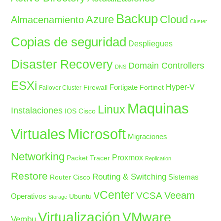
Backup
Azure
Cloud
Almacenamiento
Cluster
Copias de seguridad
Despliegues
Disaster Recovery
Domain Controllers
DNS
ESXi
Fortigate
Hyper-V
Firewall
Fortinet
Failover Cluster
Maquinas
Linux
Instalaciones
IOS Cisco
Microsoft
Virtuales
Migraciones
Networking
Proxmox
Packet Tracer
Replication
Restore
Routing & Switching
Sistemas
Router Cisco
vCenter
Veeam
VCSA
Operativos
Ubuntu
Storage
Virtualización
VMware
Vembu