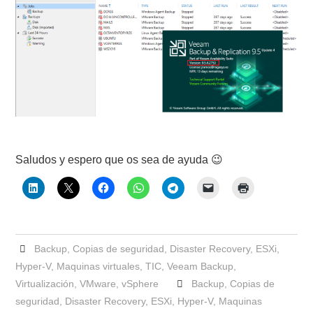
Saludos y espero que os sea de ayuda 😉
Backup
,
Copias de seguridad
,
Disaster Recovery
,
ESXi
,
Hyper-V
,
Maquinas virtuales
,
TIC
,
Veeam Backup
,
Virtualización
,
VMware
,
vSphere
Backup
,
Copias de
seguridad
,
Disaster Recovery
,
ESXi
,
Hyper-V
,
Maquinas