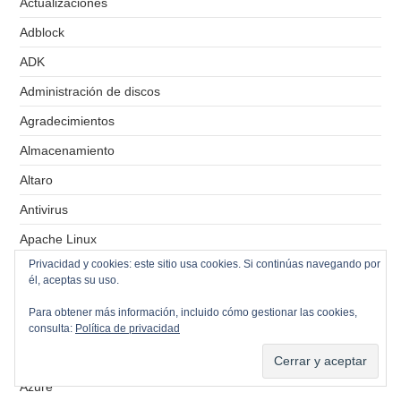
Actualizaciones
Adblock
ADK
Administración de discos
Agradecimientos
Almacenamiento
Altaro
Antivirus
Apache Linux
Privacidad y cookies: este sitio usa cookies. Si continúas navegando por
Aruba Switch
él, aceptas su uso.
Asterisk
Para obtener más información, incluido cómo gestionar las cookies,
Auditorías
consulta:
Política de privacidad
AVHDX
Azure