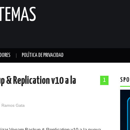
STEMAS
DORES
POLÍTICA DE PRIVACIDAD
 & Replication v10 a la
SPO
1
 Ramos Gata
lizar Veeam Backup & Replication v10 a la nueva