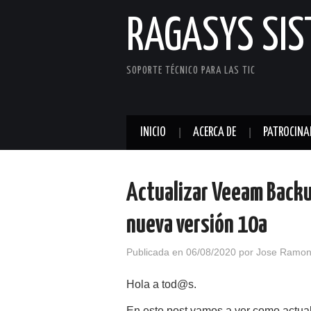
RAGASYS SI
SOPORTE TÉCNICO PARA LAS TIC
INICIO
ACERCA DE
PATROCINA
Actualizar Veeam Backup
nueva versión 10a
Publicada en
06/08/2020
por
Jose Ramon
Hola a tod@s.
En este post vamos a ver como actua