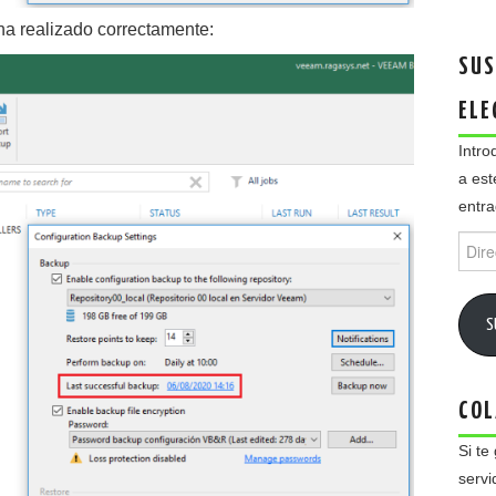
a realizado correctamente:
SUS
ELE
Intro
a est
entra
Direc
de
email
S
COL
Si te
servi