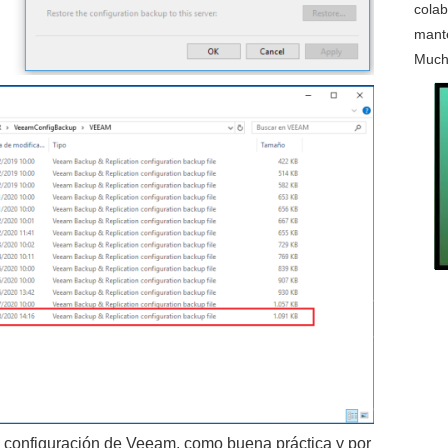
colab
mante
Much
a configuración de Veeam, como buena práctica y por