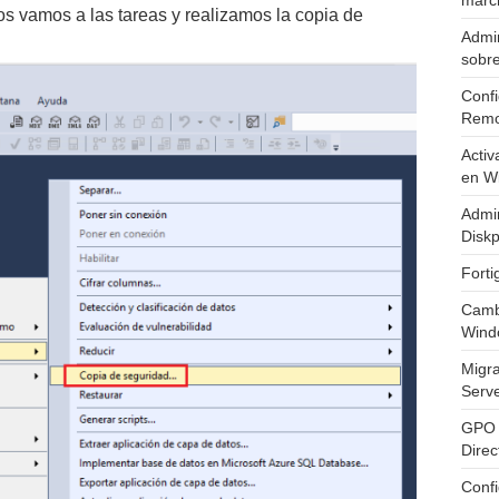
marc
 vamos a las tareas y realizamos la copia de
Admin
sobr
Confi
Remo
Activ
en W
Admin
Diskp
Fort
Cambi
Wind
Migr
Serv
GPO 
Direc
Conf