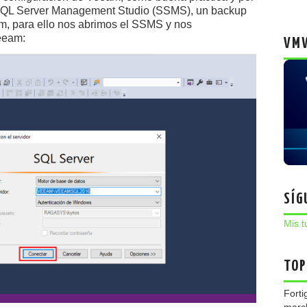
 SQL Server Management Studio (SSMS), un backup
m, para ello nos abrimos el SSMS y nos
eeam:
VMW
SÍG
Mis t
TOP
Forti