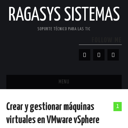
RAGASYS SISTEMAS
SOPORTE TÉCNICO PARA LAS TIC
FOLLOW ME
MENU
INICIO
Crear y gestionar máquinas
1
ACERCA DE
virtuales en VMware vSphere
PATROCINADORES