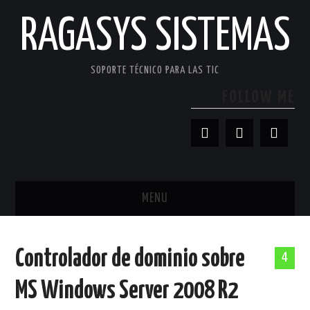
RAGASYS SISTEMAS
SOPORTE TÉCNICO PARA LAS TIC
FOLLOW ME
MENU
INICIO
Controlador de dominio sobre
4
ACERCA DE
MS Windows Server 2008 R2
PATROCINADORES